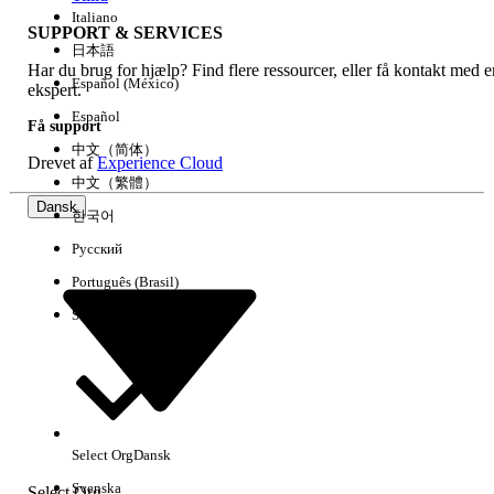
Italiano
SUPPORT & SERVICES
日本語
Har du brug for hjælp? Find flere ressourcer, eller få kontakt med e
Ryd alle
Udført
Español (México)
ekspert.
Español
Få support
中文（简体）
Drevet af
Experience Cloud
中文（繁體）
Dansk
한국어
Русский
Português (Brasil)
Suomi
Ingen resultater
Her er nogle søgetips
Select Org
Dansk
Kontroller stavemåden for dine søgeord.
Svenska
Select Org