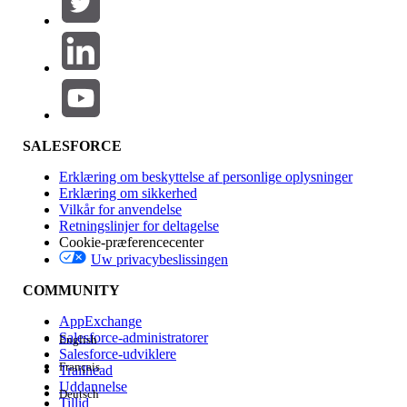
Produktområde
Funktionspåvirkning
SALESFORCE
Erklæring om beskyttelse af personlige oplysninger
Erklæring om sikkerhed
Vilkår for anvendelse
Retningslinjer for deltagelse
Cookie-præferencecenter
Uw privacybeslissingen
Version
COMMUNITY
AppExchange
Salesforce-administratorer
English
Salesforce-udviklere
Français
Trailhead
Experience
Uddannelse
Deutsch
Tillid