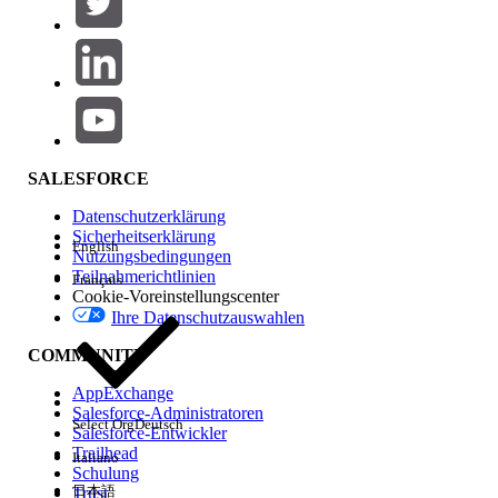
Produktbereich
Hinzufügen
Auswirkungen auf Funktionen
SALESFORCE
Datenschutzerklärung
Sicherheitserklärung
English
Nutzungsbedingungen
Teilnahmerichtlinien
Français
Cookie-Voreinstellungscenter
Ihre Datenschutzauswahlen
Edition
COMMUNITY
AppExchange
Salesforce-Administratoren
Select Org
Deutsch
Salesforce-Entwickler
Trailhead
Italiano
Erfahrung
Schulung
日本語
Trust