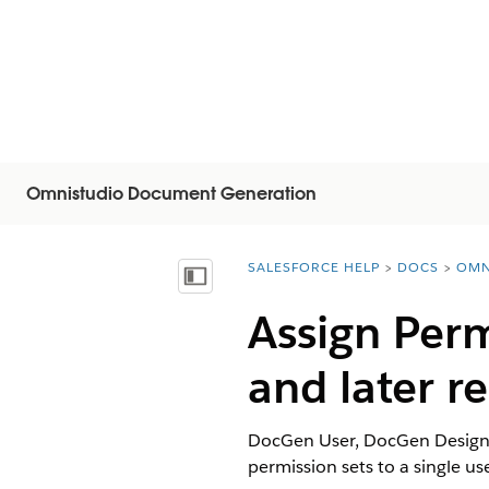
Omnistudio Document Generation
SALESFORCE HELP
DOCS
OMN
You are here:
Mostrar índice de materias
Assign Perm
and later r
DocGen User, DocGen Designe
permission sets to a single us