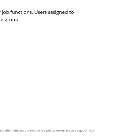
 job functions. Users assigned to
he group.
Sí
No
istintas marcas comerciales pertenecen a sus respectivos