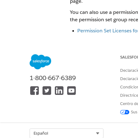
page.
You can also use a permission
the permission set group rece
Permission Set Licenses fo
Manage Permission Set A
Permission Set Groups
SALESFO
Declaraci
1-800-667-6389
Declaraci
¿RESOLVIÓ ESTE ARTÍCULO SU 
¡Háganos saber cómo podemos m
Condicio
Directric
Centro de
Sus
Select Org
Español