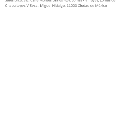
Salesforce, Inc. Calle Montes Urales 424, Lomas - Virreyes, Lomas de
Chapultepec V Secc., Miguel Hidalgo, 11000 Ciudad de México