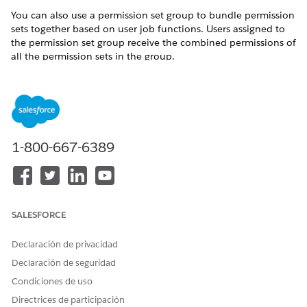
You can also use a permission set group to bundle permission
sets together based on user job functions. Users assigned to
the permission set group receive the combined permissions of
all the permission sets in the group.
Permission Set Licenses for Salesforce Contracts
Manage Permission Set Assignments
Permission Set Groups
1-800-667-6389
¿RESOLVIÓ ESTE ARTÍCULO SU PROBLEMA?
¡Háganos saber cómo podemos mejorar!
SALESFORCE
Sí
No
Declaración de privacidad
Declaración de seguridad
Condiciones de uso
Directrices de participación