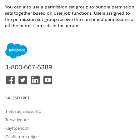
You can also use a permission set group to bundle permission
sets together based on user job functions. Users assigned to
the permission set group receive the combined permissions of
all the permission sets in the group.
Permission Set Licenses for Salesforce Contracts
Manage Permission Set Assignments
Permission Set Groups
1-800-667-6389
RATKAISIKO TÄMÄ ARTIKKELI ONGELMASI?
Anna palautetta, jotta voimme kehittyä!
SALESFORCE
Kyllä
Ei
Tietosuojalausunto
Turvatiedote
Käyttöehdot
Osallistumisohjeet