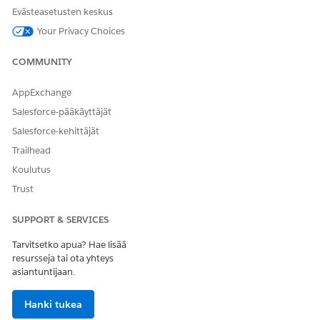
Evästeasetusten keskus
Your Privacy Choices
COMMUNITY
AppExchange
Salesforce-pääkäyttäjät
Salesforce-kehittäjät
Trailhead
Koulutus
Trust
SUPPORT & SERVICES
Tarvitsetko apua? Hae lisää
resursseja tai ota yhteys
asiantuntijaan.
Hanki tukea