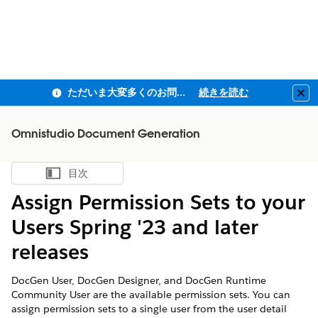
ただいま大変多くのお問い合わせをいただいており、ご連絡までにお時間を頂戴しております
続きを読む
Clo
Omnistudio Document Generation
目次
目次を表示
Assign Permission Sets to your
Users Spring '23 and later
releases
DocGen User, DocGen Designer, and DocGen Runtime
Community User are the available permission sets. You can
assign permission sets to a single user from the user detail