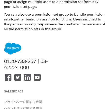
page or assign multiple users to a permission set from any
permission set page.
You can also use a permission set group to bundle permission
sets together based on user job functions. Users assigned to
the permission set group receive the combined permissions of
all the permission sets in the group.
Permission Set Licenses for Salesforce Contracts
Manage Permission Set Assignments
Permission Set Groups
0120-733-257 | 03-
4222-1000
この記事で問題は解決されましたか?
ご意見をお待ちしております。
はい
いいえ
SALESFORCE
プライバシーに関する声明
セキュリティに関する声明