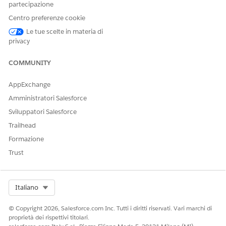
partecipazione
Centro preferenze cookie
QUESTO ARTICOLO HA RISOLTO IL PROBLEMA?
Le tue scelte in materia di
Facci sapere, così possiamo migliorare!
privacy
Sì
No
COMMUNITY
AppExchange
Amministratori Salesforce
Sviluppatori Salesforce
Trailhead
Formazione
Trust
Select Org
Italiano
© Copyright 2026, Salesforce.com Inc. Tutti i diritti riservati. Vari marchi di
proprietà dei rispettivi titolari.