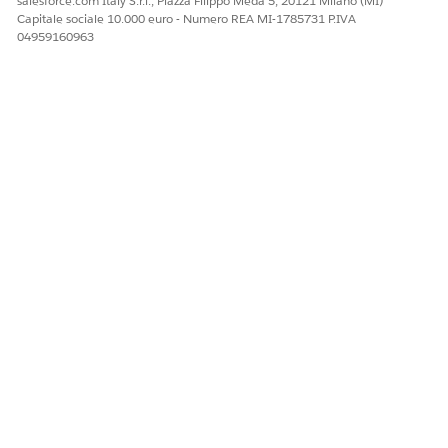
salesforce.com Italy S.r.l., Piazza Filippo Meda 5, 20121 Milano (MI)
Capitale sociale 10.000 euro - Numero REA MI-1785731 P.IVA
04959160963