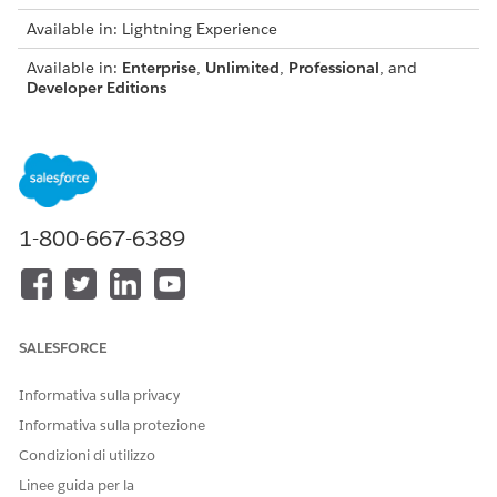
Available in: Lightning Experience
Available in:
Enterprise
,
Unlimited
,
Professional
, and
Developer Editions
USER PERMISSIONS NEEDED
To enable document
DocGen Designer permission set
generation batch
process:
1-800-667-6389
From the App Launcher, find and select
Document
Generation Batch Processes
.
Click
New
.
Enter a description for the document generation batch
SALESFORCE
process.
Select the document category.
Informativa sulla privacy
For example, Quotes.
Informativa sulla protezione
Save your changes.
The document generation batch process is created.
Condizioni di utilizzo
Linee guida per la