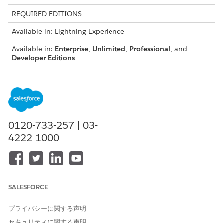
REQUIRED EDITIONS
Available in: Lightning Experience
Available in:
Enterprise
,
Unlimited
,
Professional
, and
Developer Editions
USER PERMISSIONS NEEDED
To enable document
DocGen Designer permission set
generation batch
process:
0120-733-257 | 03-
4222-1000
From the App Launcher, find and select
Document
Generation Batch Processes
.
Click
New
.
Enter a description for the document generation batch
process.
SALESFORCE
Select the document category.
For example, Quotes.
プライバシーに関する声明
Save your changes.
The document generation batch process is created.
セキュリティに関する声明