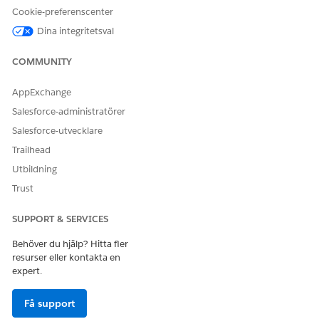
Cookie-preferenscenter
LÖSTE DENNA ARTIKEL DITT PROBLEM?
Dina integritetsval
Berätta för oss vad vi kan förbättra!
COMMUNITY
Ja
Nej
AppExchange
Salesforce-administratörer
Salesforce-utvecklare
Trailhead
Utbildning
Trust
SUPPORT & SERVICES
Behöver du hjälp? Hitta fler
resurser eller kontakta en
expert.
Få support