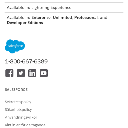
Available in: Lightning Experience
Available in:
Enterprise
,
Unlimited
,
Professional
, and
Developer Editions
USER PERMISSIONS NEEDED
To enable document
DocGen Designer permission set
generation batch
process:
1-800-667-6389
From the App Launcher, find and select
Document
Generation Batch Processes
.
Click
New
.
Enter a description for the document generation batch
SALESFORCE
process.
Select the document category.
Sekretesspolicy
For example, Quotes.
Säkerhetspolicy
Save your changes.
The document generation batch process is created.
Användningsvillkor
Riktlinjer för deltagande