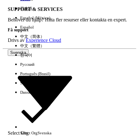
日本語
SUPPORT & SERVICES
Español (México)
Behöver du hjälp? Hitta fler resurser eller kontakta en expert.
Rensa alla
Klart
Español
Få support
中文（简体）
Drivs av
Experience Cloud
中文（繁體）
Svenska
한국어
Русский
Português (Brasil)
Suomi
Dansk
Inga resultat
Här är några söktips
Select Org
Select Org
Svenska
Kontrollera stavningen av dina nyckelord.