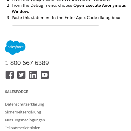
From the Debug menu, choose
Open Execute Anonymous
Window
.
Paste this statement in the Enter Apex Code dialog box:
omnistudio.DocgenPostInstallClass.createPermissio
Select the entire statement.
Click
Execute Highlighted
.
Close the Developer Console.
1-800-667-6389
Assign the permission set to your users.
KONNTEN SIE IHR PROBLEM MITHILFE DIESES ARTIKELS
SALESFORCE
LÖSEN?
Geben Sie uns Feedback, damit wir uns verbessern können.
Datenschutzerklärung
Sicherheitserklärung
Ja
Nein
Nutzungsbedingungen
Teilnahmerichtlinien