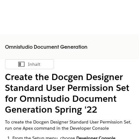
Omnistudio Document Generation
Inhalt
Inhalt anzeigen
Create the Docgen Designer
Standard User Permission Set
for Omnistudio Document
Generation Spring '22
To create the Docgen Designer Standard User Permission Set,
run one Apex command in the Developer Console
From the Setup menu, choose
Developer Console
.