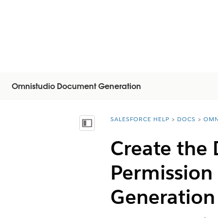
Omnistudio Document Generation
SALESFORCE HELP
DOCS
OMN
You are here:
Mostrar índice de materias
Create the
Permission
Generation 