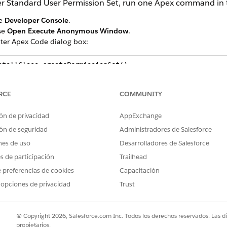
er Standard User Permission Set, run one Apex command in
se
Developer Console
.
se
Open Execute Anonymous Window
.
nter Apex Code dialog box:
stallClass.createPermissionSet();
RCE
COMMUNITY
ón de privacidad
AppExchange
our users.
ón de seguridad
Administradores de Salesforce
nes de uso
Desarrolladores de Salesforce
es de participación
Trailhead
PROBLEMA?
 preferencias de cookies
Capacitación
ejorar!
 opciones de privacidad
Trust
© Copyright 2026, Salesforce.com Inc. Todos los derechos reservados. Las d
propietarios.