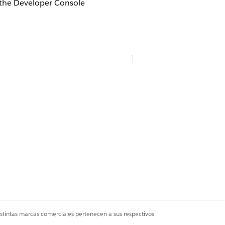
 the Developer Console
Sí
No
istintas marcas comerciales pertenecen a sus respectivos