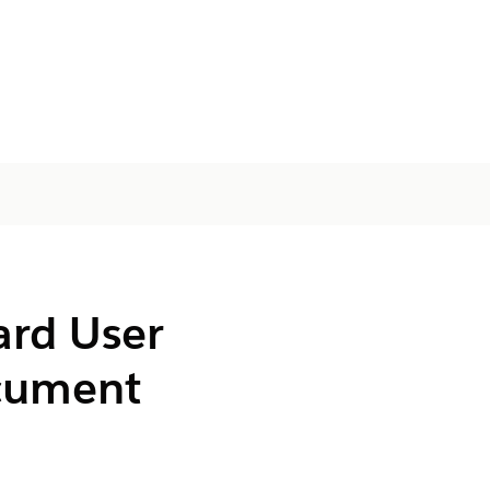
ard User
ocument