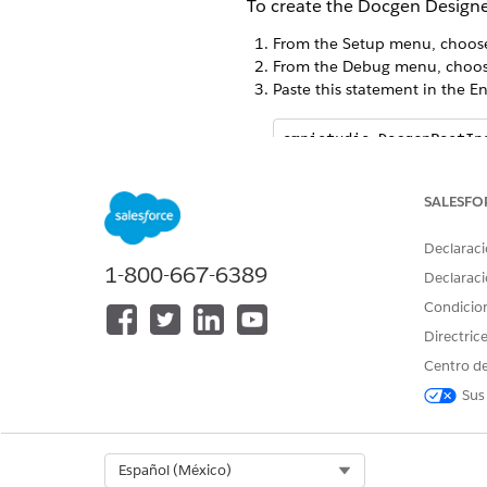
To create the Docgen Design
From the Setup menu, choo
From the Debug menu, choo
Paste this statement in the E
omnistudio.DocgenPostIn
Select the entire statement.
SALESFO
Click
Execute Highlighted
.
Close the Developer Console.
Declaraci
Assign the permission set to y
1-800-667-6389
Declaraci
Condicio
Directric
¿RESOLVIÓ ESTE ARTÍCULO SU 
Centro de
¡Háganos saber cómo podemos m
Sus
Select Org
Español (México)