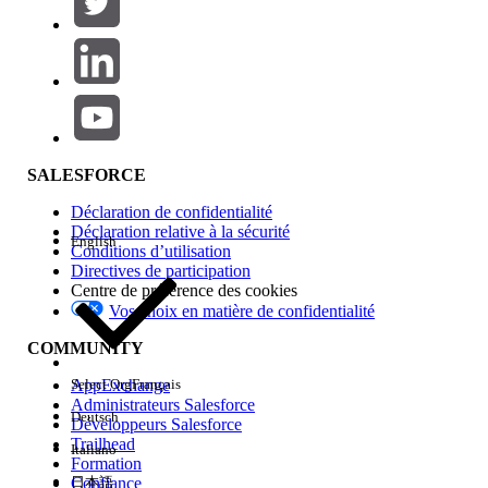
Ajouter
Gamme de produits
Impact des fonctionnalités
SALESFORCE
Déclaration de confidentialité
Déclaration relative à la sécurité
English
Conditions d’utilisation
Directives de participation
Centre de préférence des cookies
Vos choix en matière de confidentialité
Edition
COMMUNITY
AppExchange
Select Org
Français
Administrateurs Salesforce
Deutsch
Développeurs Salesforce
Trailhead
Italiano
Expérience
Formation
Confiance
日本語