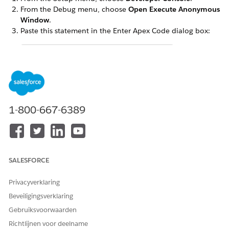
From the Debug menu, choose
Open Execute Anonymous
Window
.
Paste this statement in the Enter Apex Code dialog box:
omnistudio.DocgenPostInstallClass.createPermissio
Select the entire statement.
Click
Execute Highlighted
.
Close the Developer Console.
1-800-667-6389
Assign the permission set to your users.
HEEFT DIT ARTIKEL UW PROBLEEM OPGELOST?
SALESFORCE
Laat ons weten wat we kunnen doen om te verbeteren!
Privacyverklaring
Ja
Nee
Beveiligingsverklaring
Gebruiksvoorwaarden
Richtlijnen voor deelname