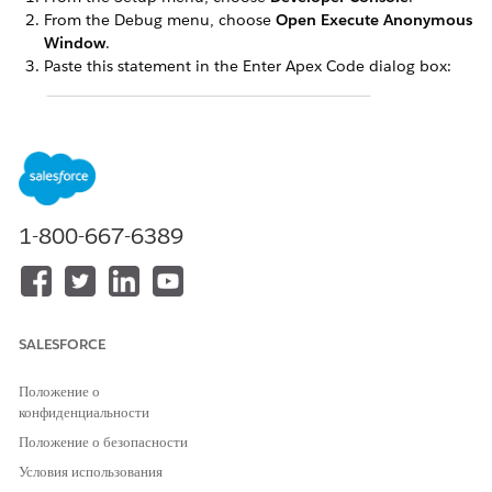
From the Debug menu, choose
Open Execute Anonymous
Window
.
Paste this statement in the Enter Apex Code dialog box:
omnistudio.DocgenPostInstallClass.createPermissio
Select the entire statement.
Click
Execute Highlighted
.
Close the Developer Console.
1-800-667-6389
Assign the permission set to your users.
ЭТА СТАТЬЯ РЕШИЛА ВАШУ ПРОБЛЕМУ?
SALESFORCE
Оставьте свой отзыв, чтобы мы могли стать лучше!
Положение о
Да
Нет
конфиденциальности
Положение о безопасности
Условия использования