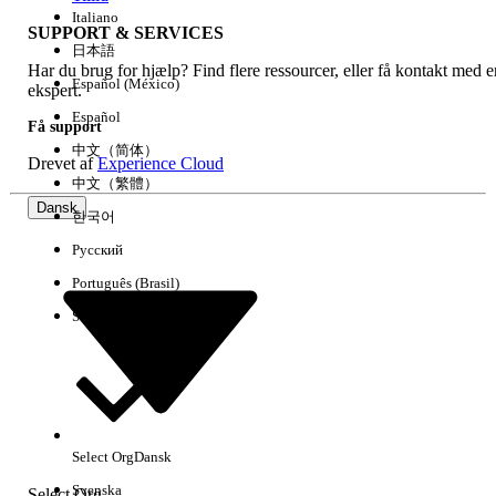
Italiano
SUPPORT & SERVICES
日本語
Har du brug for hjælp? Find flere ressourcer, eller få kontakt med e
Ryd alle
Udført
Español (México)
ekspert.
Español
Få support
中文（简体）
Drevet af
Experience Cloud
中文（繁體）
Dansk
한국어
Русский
Português (Brasil)
Suomi
Ingen resultater
Her er nogle søgetips
Select Org
Dansk
Kontroller stavemåden for dine søgeord.
Svenska
Select Org