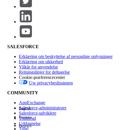
Produktområde
Funktionspåvirkning
SALESFORCE
Erklæring om beskyttelse af personlige oplysninger
Erklæring om sikkerhed
Vilkår for anvendelse
Retningslinjer for deltagelse
Cookie-præferencecenter
Uw privacybeslissingen
Version
COMMUNITY
AppExchange
Salesforce-administratorer
English
Salesforce-udviklere
Français
Trailhead
Experience
Uddannelse
Deutsch
Tillid