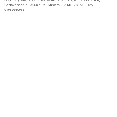
salesforce.com Italy S.r.l., Piazza Filippo Meda 5, 20121 Milano (MI)
Capitale sociale 10.000 euro - Numero REA MI-1785731 P.IVA
04959160963