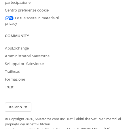
Document Template
DocgenDocumentTemplate
partecipazione
Library Name
(default)
Library
Centro preferenze cookie
Generation Mechanism
Choose
Client-Side
Le tue scelte in materia di
(default) or
Server-Side
privacy
Preview Type
Choose
(default) or
PDF
Th
COMMUNITY
umbnail
AppExchange
ServerSide Docgen
Check if the Generation
Enabled
Mechanism is
Amministratori Salesforce
Server-Sid
. This setting isn't
e
Sviluppatori Salesforce
selected by default.
Trailhead
Click
Create
.
Formazione
Trust
QUESTO ARTICOLO HA RISOLTO IL PROBLEMA?
Select Org
Italiano
Facci sapere, così possiamo migliorare!
© Copyright 2026, Salesforce.com Inc. Tutti i diritti riservati. Vari marchi di
Sì
No
proprietà dei rispettivi titolari.