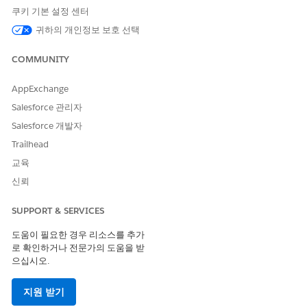
Document Template
DocgenDocumentTemplate
쿠키 기본 설정 센터
Library Name
(default)
Library
귀하의 개인정보 보호 선택
Generation Mechanism
Choose
Client-Side
(default) or
Server-Side
COMMUNITY
Preview Type
Choose
(default) or
PDF
Th
AppExchange
umbnail
Salesforce 관리자
ServerSide Docgen
Check if the Generation
Salesforce 개발자
Enabled
Mechanism is
Server-Sid
Trailhead
. This setting isn't
e
selected by default.
교육
신뢰
Click
Create
.
SUPPORT & SERVICES
도움이 필요한 경우 리소스를 추가
이 기사를 통해 문제를 해결했습니까?
로 확인하거나 전문가의 도움을 받
으십시오.
개선을 위한 의견을 보내주세요.
예
아니요
지원 받기