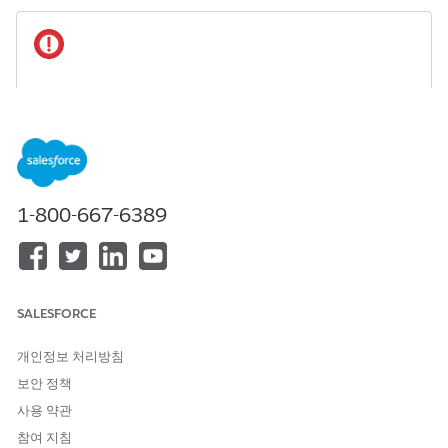
IMPORTANT
Server-side document generation isn't enabled by default.
To enable this feature, see
Enable Server-Side Document
Generation Setting for the Omnistudio Package
.
From Setup, in the
Quick Find
box, enter
, then
document
1-800-667-6389
click
Document Generation Settings
.
Click
New
.
In the New Document Generation Setting window, enter
these values:
SALESFORCE
FIELD
VALUE
개인정보 처리방침
Label
Specify a value such as
Do
cGen
보안 정책
사용 약관
API Name
(Defaults to Label value)
참여 지침