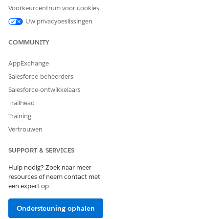
Document Template
DocgenDocumentTemplate
Voorkeurcentrum voor cookies
Library Name
(default)
Library
Uw privacybeslissingen
Generation Mechanism
Choose
Client-Side
(default) or
Server-Side
COMMUNITY
Preview Type
Choose
(default) or
PDF
Th
AppExchange
umbnail
Salesforce-beheerders
ServerSide Docgen
Check if the Generation
Salesforce-ontwikkelaars
Enabled
Mechanism is
Server-Sid
Trailhead
. This setting isn't
e
selected by default.
Training
Vertrouwen
Click
Create
.
SUPPORT & SERVICES
Hulp nodig? Zoek naar meer
HEEFT DIT ARTIKEL UW PROBLEEM OPGELOST?
resources of neem contact met
een expert op.
Laat ons weten wat we kunnen doen om te verbeteren!
Ja
Nee
Ondersteuning ophalen