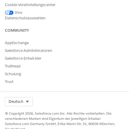
Document Template
DocgenDocumentTemplate
Cookie-Voreinstellungscenter
Library Name
(default)
Library
Ihre
Generation Mechanism
Choose
Client-Side
Datenschutzauswahlen
(default) or
Server-Side
COMMUNITY
Preview Type
Choose
(default) or
PDF
Th
umbnail
AppExchange
ServerSide Docgen
Check if the Generation
Salesforce-Administratoren
Enabled
Mechanism is
Server-Sid
Salesforce-Entwickler
. This setting isn't
e
Trailhead
selected by default.
Schulung
Click
Create
.
Trust
Select Org
Deutsch
KONNTEN SIE IHR PROBLEM MITHILFE DIESES ARTIKELS
LÖSEN?
© Copyright 2026, Salesforce.com Inc. Alle Rechte vorbehalten. Die
Geben Sie uns Feedback, damit wir uns verbessern können.
verschiedenen Marken sind Eigentum der jeweiligen Inhaber.
Salesforce.com Germany GmbH, Erika-Mann-Str. 31, 80636 München,
Ja
Nein
Deutschland