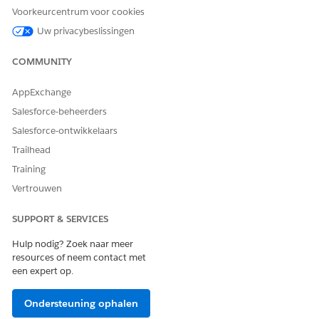
Voorkeurcentrum voor cookies
cs_pdftron_webfonts_main
Uw privacybeslissingen
cs_pdftron_webfonts_opensans
cs_pdftron_webfonts_openwingdings
COMMUNITY
cs_vlocity_webfonts_main
AppExchange
You might have to click
more
at the bottom of the page to
Salesforce-beheerders
see all the fonts.
Salesforce-ontwikkelaars
Trailhead
Training
HEEFT DIT ARTIKEL UW PROBLEEM OPGELOST?
Vertrouwen
Laat ons weten wat we kunnen doen om te verbeteren!
SUPPORT & SERVICES
Ja
Nee
Hulp nodig? Zoek naar meer
resources of neem contact met
een expert op.
Ondersteuning ophalen