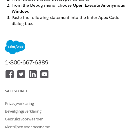
From the Debug menu, choose
Open Execute Anonymous
Window
.
Paste the following statement into the Enter Apex Code
dialog box.
omnistudio.DocgenPostInstallClass.processDefaultF
Select the entire statement.
Click
Execute Highlighted
.
1-800-667-6389
Close the Developer Console.
From Setup, in the
Quick Find
box, enter
.
static
Click
Static Resources
.
From the View list, select
All
.
Click the letter
C
.
SALESFORCE
Verify that these fonts are present:
cs_pdftron_webfonts_arimo
Privacyverklaring
cs_pdftron_webfonts_caladea
Beveiligingsverklaring
cs_pdftron_webfonts_carlito
Gebruiksvoorwaarden
cs_pdftron_webfonts_liberationserif
Richtlijnen voor deelname