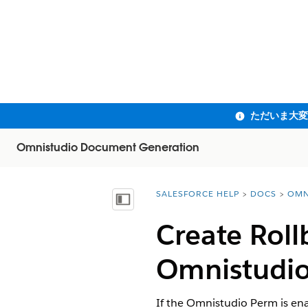
Omnistudio Document Generation
SALESFORCE HELP
DOCS
OMN
You are here:
目次を表示
Create Rol
Omnistudio
If the Omnistudio Perm is en