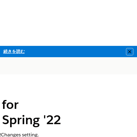
続きを読む
Clo
for
Spring '22
RChanges setting.