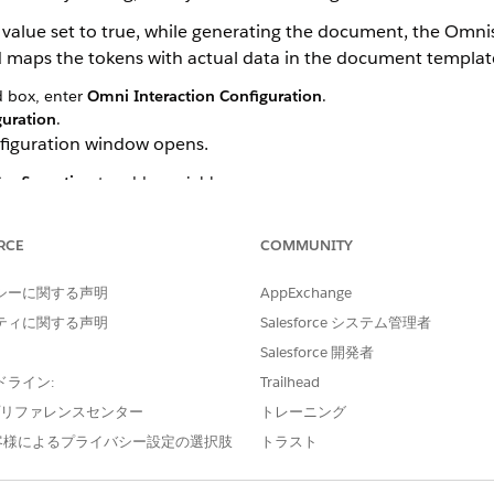
alue set to true, while generating the document, the Omnis
maps the tokens with actual data in the document templat
d box, enter
Omni Interaction Configuration
.
guration
.
figuration window opens.
onfiguration
to add a variable.
anges
RCE
COMMUNITY
anges
シーに関する声明
AppExchange
ティに関する声明
Salesforce システム管理者
Salesforce 開発者
ドライン:
Trailhead
e プリファレンスセンター
トレーニング
?
客様によるプライバシー設定の選択肢
トラスト