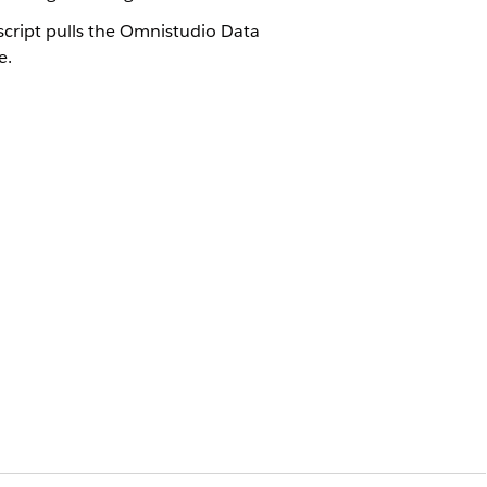
cript pulls the Omnistudio Data
e.
はい
いいえ