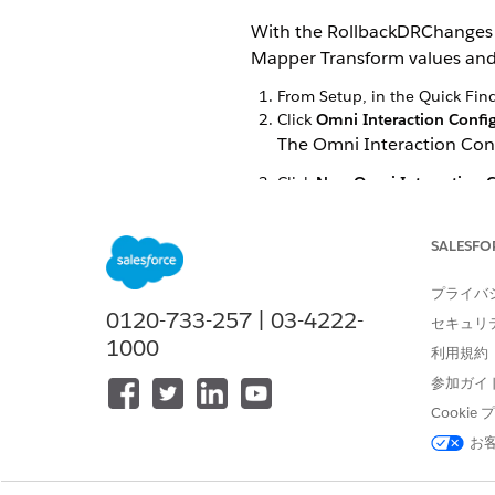
With the RollbackDRChanges v
Mapper Transform values and 
From Setup, in the Quick Fin
Click
Omni Interaction Confi
The Omni Interaction Con
Click
New Omni Interaction C
Add the following details:
Label
RollbackDRCh
SALESFO
Name
RollbackDRCh
プライバ
Value
true
0120-733-257 | 03-4222-
セキュリ
1000
Click
Save
.
利用規約
参加ガイ
Cooki
この記事で問題は解決されましたか
お
ご意見をお待ちしております。