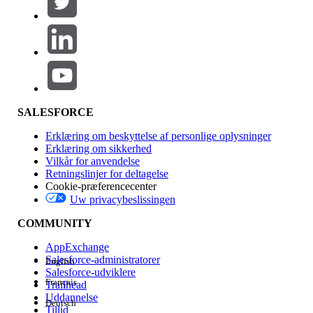
Produktområde
Funktionspåvirkning
SALESFORCE
Erklæring om beskyttelse af personlige oplysninger
Erklæring om sikkerhed
Vilkår for anvendelse
Retningslinjer for deltagelse
Cookie-præferencecenter
Uw privacybeslissingen
Version
COMMUNITY
AppExchange
Salesforce-administratorer
English
Salesforce-udviklere
Français
Trailhead
Experience
Uddannelse
Deutsch
Tillid