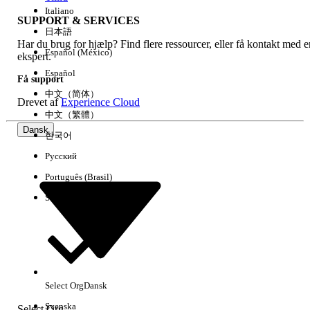
Italiano
SUPPORT & SERVICES
日本語
Har du brug for hjælp? Find flere ressourcer, eller få kontakt med e
Ryd alle
Udført
Español (México)
ekspert.
Español
Få support
中文（简体）
Drevet af
Experience Cloud
中文（繁體）
Dansk
한국어
Русский
Português (Brasil)
Suomi
Ingen resultater
Her er nogle søgetips
Select Org
Dansk
Kontroller stavemåden for dine søgeord.
Svenska
Select Org