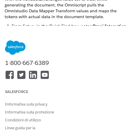
generating the document, the Omniscript pulls the
Omnistudio Data Mapper Transform values and maps the
tokens with actual data in the document template.
From Setup, in the Quick Find box, enter
Omni Interaction
Configuration
.
Click
Omni Interaction Configuration
.
The Omni Interaction Configuration window opens.
Click
New Omni Interaction Configuration
to add a
variable.
1-800-667-6389
Add the following details:
Label
RollbackDRChanges
Name
RollbackDRChanges
Value
true
SALESFORCE
Click
Save
.
Informativa sulla privacy
Informativa sulla protezione
Condizioni di utilizzo
QUESTO ARTICOLO HA RISOLTO IL PROBLEMA?
Linee guida per la