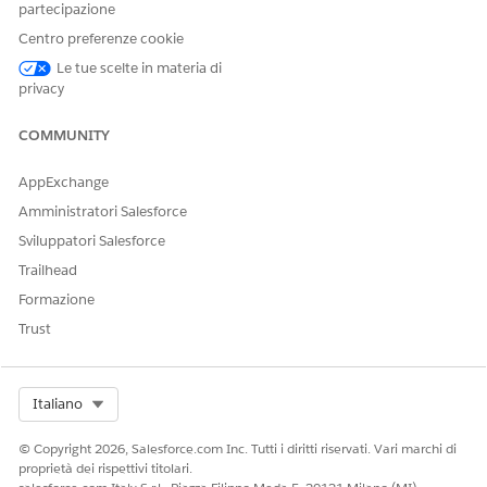
Facci sapere, così possiamo migliorare!
partecipazione
Centro preferenze cookie
Sì
No
Le tue scelte in materia di
privacy
COMMUNITY
AppExchange
Amministratori Salesforce
Sviluppatori Salesforce
Trailhead
Formazione
Trust
Select Org
Italiano
© Copyright 2026, Salesforce.com Inc. Tutti i diritti riservati. Vari marchi di
proprietà dei rispettivi titolari.