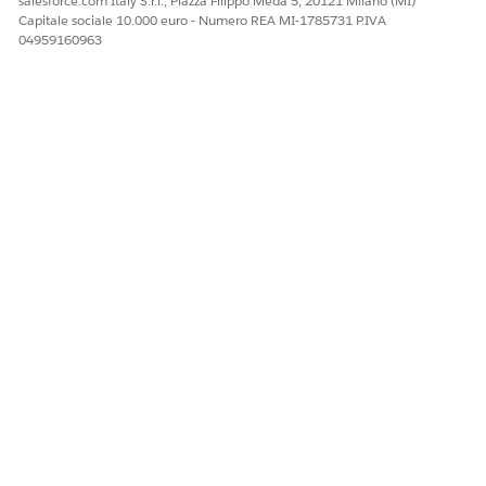
salesforce.com Italy S.r.l., Piazza Filippo Meda 5, 20121 Milano (MI)
Capitale sociale 10.000 euro - Numero REA MI-1785731 P.IVA
04959160963