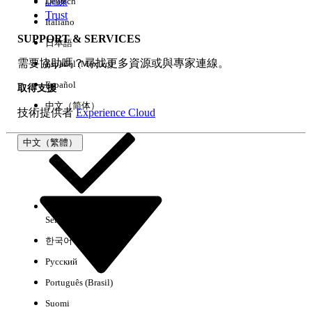
訓練
Deutsch
Trust
Italiano
SUPPORT & SERVICES
日本語
全部清除
完成
需要協助嗎？尋找更多資源或與專家連線。
Español (México)
Español
取得支援
中文（简体）
技術提供者
Experience Cloud
中文（繁體）
Select Org
中文（繁體）
한국어
Русский
沒有結果
Português (Brasil)
以下是搜尋小祕訣
Suomi