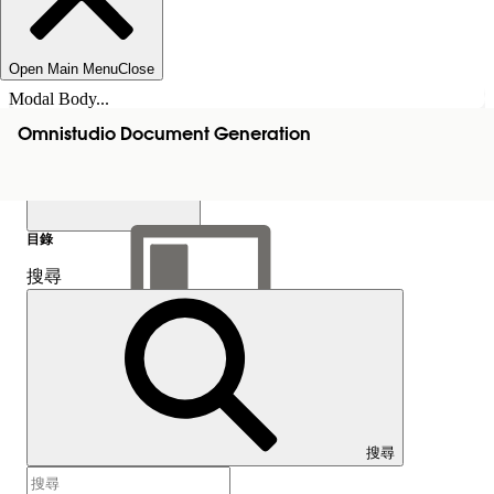
Open Main Menu
Close
Modal Body...
Omnistudio Document Generation
目錄
搜尋
顯示目錄
目錄
搜尋