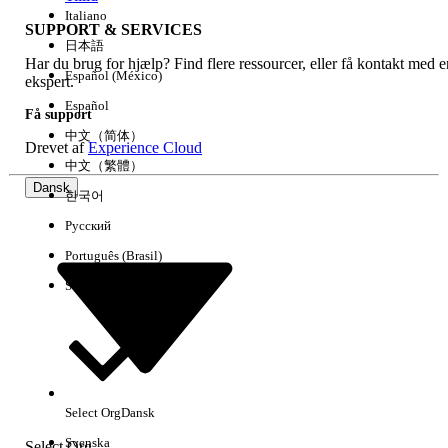
Italiano
SUPPORT & SERVICES
日本語
Har du brug for hjælp? Find flere ressourcer, eller få kontakt med e
Ryd alle
Udført
Español (México)
ekspert.
Español
Få support
中文（简体）
Drevet af
Experience Cloud
中文（繁體）
Dansk
한국어
Русский
Português (Brasil)
Suomi
Ingen resultater
Her er nogle søgetips
Select Org
Dansk
Kontroller stavemåden for dine søgeord.
Svenska
Select Org