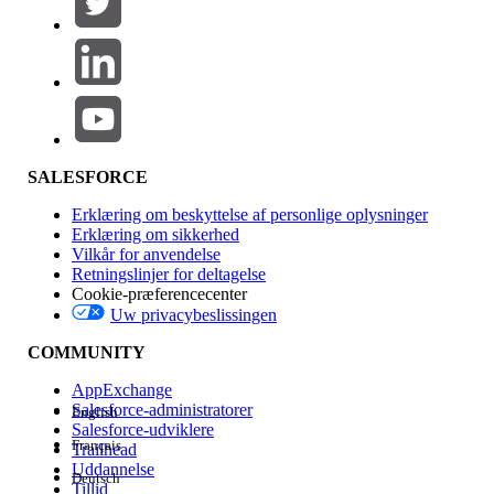
Produktområde
Funktionspåvirkning
SALESFORCE
Erklæring om beskyttelse af personlige oplysninger
Erklæring om sikkerhed
Vilkår for anvendelse
Retningslinjer for deltagelse
Cookie-præferencecenter
Uw privacybeslissingen
Version
COMMUNITY
AppExchange
Salesforce-administratorer
English
Salesforce-udviklere
Français
Trailhead
Experience
Uddannelse
Deutsch
Tillid