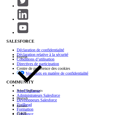
Ajouter
Gamme de produits
Impact des fonctionnalités
SALESFORCE
Déclaration de confidentialité
Déclaration relative à la sécurité
English
Conditions d’utilisation
Directives de participation
Centre de préférence des cookies
Vos choix en matière de confidentialité
Edition
COMMUNITY
AppExchange
Select Org
Français
Administrateurs Salesforce
Deutsch
Développeurs Salesforce
Trailhead
Italiano
Expérience
Formation
Confiance
日本語