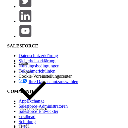
Produktbereich
Hinzufügen
Auswirkungen auf Funktionen
SALESFORCE
Datenschutzerklärung
Sicherheitserklärung
English
Nutzungsbedingungen
Teilnahmerichtlinien
Français
Cookie-Voreinstellungscenter
Ihre Datenschutzauswahlen
Edition
COMMUNITY
AppExchange
Salesforce-Administratoren
Select Org
Deutsch
Salesforce-Entwickler
Trailhead
Italiano
Erfahrung
Schulung
日本語
Trust