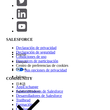
Agregar
Área de productos
Repercusión de función
SALESFORCE
Declaración de privacidad
Declaración de seguridad
English
Condiciones de uso
Directrices de participación
Français
Centro de preferencias de cookies
Deutsch
Sus opciones de privacidad
Edición
Italiano
COMMUNITY
日本語
AppExchange
Administradores de Salesforce
Español (México)
Desarrolladores de Salesforce
Trailhead
Experiencia
Formación
Confianza