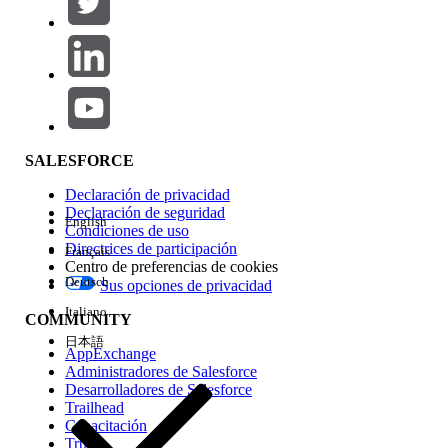
Agregar
Área de productos
Repercusión de función
SALESFORCE
Declaración de privacidad
Declaración de seguridad
English
Condiciones de uso
Directrices de participación
Français
Centro de preferencias de cookies
Deutsch
Sus opciones de privacidad
Edición
Italiano
COMMUNITY
日本語
AppExchange
Administradores de Salesforce
Desarrolladores de Salesforce
Trailhead
Experiencia
Capacitación
Trust