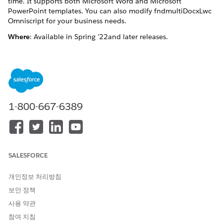
time. It supports both Microsoft Word and Microsoft
PowerPoint templates. You can also modify fndmultiDocxLwc
Omniscript for your business needs.
Where
:​ Available in ​Spring '22​​ and later releases.
How
:​​ In Setup, from Static Resources, import the
fnddocGenerationSampleLwc datapack. ​
See Also
Generate Multiple Client-Side Documents
1-800-667-6389
이 기사를 통해 문제를 해결했습니까?
개선을 위한 의견을 보내주세요.
SALESFORCE
예
아니요
개인정보 처리방침
보안 정책
사용 약관
참여 지침