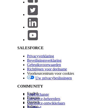
Salesforce Help | Article
SALESFORCE
Privacyverklaring
Beveiligingsverklaring
Gebruiksvoorwaarden
Richtlijnen voor deelname
Voorkeurcentrum voor cookies
Uw privacybeslissingen
COMMUNITY
English
AppExchange
Français
Salesforce-beheerders
Deutsch
Salesforce-ontwikkelaars
Italiano
Trailhead