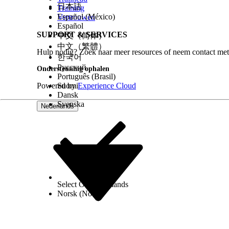
日本語
Training
Español (México)
Vertrouwen
Español
SUPPORT & SERVICES
中文（简体）
中文（繁體）
Hulp nodig? Zoek naar meer resources of neem contact met
한국어
Русский
Ondersteuning ophalen
Português (Brasil)
Powered by
Suomi
Experience Cloud
Dansk
Svenska
Nederlands
Select Org
Nederlands
Norsk (Noors)