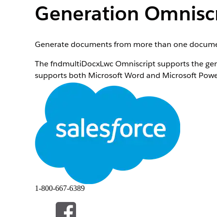
Generation Omniscr
Generate documents from more than one documen
The fndmultiDocxLwc Omniscript supports the gen
supports both Microsoft Word and Microsoft Powe
business needs.
Where
:​ Available in ​Spring '22​​ and later releases.
How
:​​ In Setup, from Static Resources, import t
See Also
Generate Multiple Client-Side Documents
1-800-667-6389
HEEFT DIT ARTIKEL UW PROBLEEM OPGELOST?
Laat ons weten wat we kunnen doen om te verbeteren!