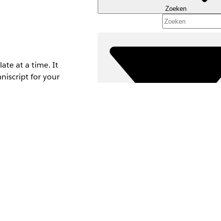
Zoeken
e at a time. It
iscript for your
Filters (0)
FILTERS SELECTEREN
Productgebied