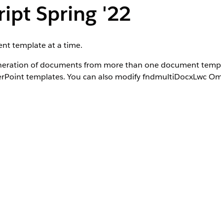
ipt Spring '22
t template at a time.
eration of documents from more than one document templat
rPoint templates. You can also modify fndmultiDocxLwc Omn
he fnddocGenerationSampleLwc datapack. ​