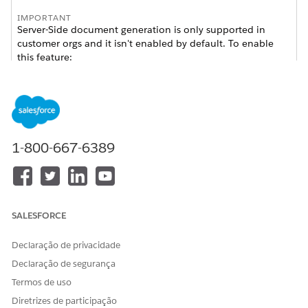
IMPORTANT
Server-Side document generation is only supported in
customer orgs and it isn't enabled by default. To enable
this feature:
For Salesforce Industries Package, see
Enable Server-
Side Document Generation Setting for the Salesforce
Industries Package
.
For Omnistudio Package, see
Enable Server-Side
Document Generation Setting for the Omnistudio
1-800-667-6389
Package
.
Open Sans
SALESFORCE
Liberation
Wingdings
Declaração de privacidade
Declaração de segurança
Arimo (Arial)
Termos de uso
Carlito (Calibri)
Diretrizes de participação