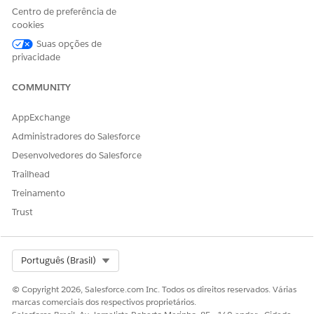
Caladea (Cambria)
Centro de preferência de
cookies
Roboto
Suas opções de
Roboto Mono
privacidade
Tinos
COMMUNITY
Noto Sans Thai
Cousine (Courier New)
AppExchange
Administradores do Salesforce
Desenvolvedores do Salesforce
ESTE ARTIGO RESOLVEU SEU PROBLEMA?
Trailhead
Diga-nos para podermos melhorar!
Treinamento
Trust
Sim
Não
Select Org
Português (Brasil)
© Copyright 2026, Salesforce.com Inc. Todos os direitos reservados. Várias
marcas comerciais dos respectivos proprietários.