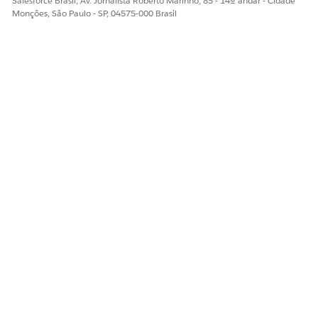
Salesforce Brasil, Av. Jornalista Roberto Marinho, 85 - 14º andar - Cidade
Monções, São Paulo - SP, 04575-000 Brasil