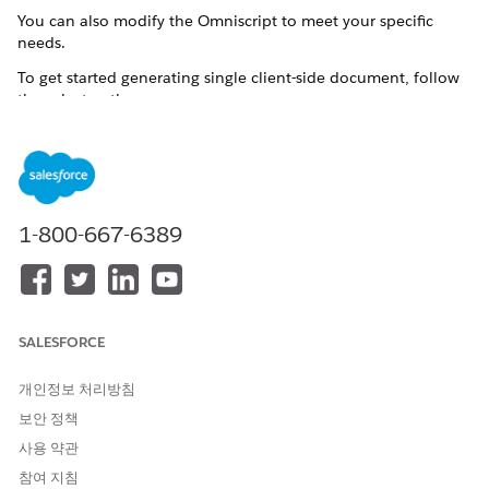
You can also modify the Omniscript to meet your specific
needs.
To get started generating single client-side document, follow
these instructions:
Customize the fndSingleDocxLwc Omniscript
You can customize the fndSingleDocxLwc Omniscript
according to your requirements. In this example,
customize the Omniscript to set a default template and
hide the pick a template window during the document
1-800-667-6389
generation process.
Step Properties for the fndSingleDocxLwc Omniscript
This Omniscript consists of steps, which run sequentially
when the Omniscript is invoked. Each step has properties
SALESFORCE
that determine the action the step performs. If you want
to change the steps, Salesforce recommends that you
개인정보 처리방침
either create a new version or clone a copy of this
보안 정책
Omniscript.
사용 약관
참여 지침