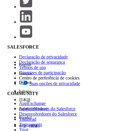
Adicionar
Área de produtos
Impacto do recurso
SALESFORCE
Declaração de privacidade
Declaração de segurança
English
Termos de uso
Diretrizes de participação
Français
Centro de preferência de cookies
Deutsch
Suas opções de privacidade
Edição
Italiano
COMMUNITY
日本語
AppExchange
Administradores do Salesforce
Español (México)
Desenvolvedores do Salesforce
Español
Trailhead
Experiência
Treinamento
中文（简体）
Trust