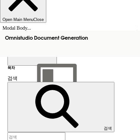
Open Main Menu
Close
Modal Body...
Omnistudio Document Generation
목차
검색
목차 표시
목차
검색