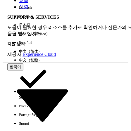
교육
신뢰
Deutsch
Italiano
SUPPORT & SERVICES
모두 지우기
완료
日本語
도움이 필요한 경우 리소스를 추가로 확인하거나 전문가의 
움을 받으십시오.
Español (México)
Español
지원 받기
中文（简体）
제공자
Experience Cloud
中文（繁體）
한국어
Select Org
한국어
Русский
결과 없음
Português (Brasil)
몇 가지 검색 팁
Suomi