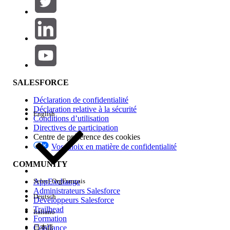
Ajouter
Gamme de produits
Impact des fonctionnalités
SALESFORCE
Déclaration de confidentialité
Déclaration relative à la sécurité
English
Conditions d’utilisation
Directives de participation
Centre de préférence des cookies
Vos choix en matière de confidentialité
Edition
COMMUNITY
AppExchange
Select Org
Français
Administrateurs Salesforce
Deutsch
Développeurs Salesforce
Trailhead
Italiano
Expérience
Formation
Confiance
日本語