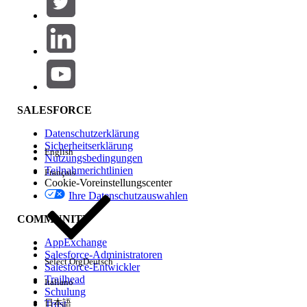
Produktbereich
Hinzufügen
Auswirkungen auf Funktionen
SALESFORCE
Datenschutzerklärung
Sicherheitserklärung
English
Nutzungsbedingungen
Teilnahmerichtlinien
Français
Cookie-Voreinstellungscenter
Ihre Datenschutzauswahlen
Edition
COMMUNITY
AppExchange
Salesforce-Administratoren
Select Org
Deutsch
Salesforce-Entwickler
Trailhead
Italiano
Erfahrung
Schulung
日本語
Trust