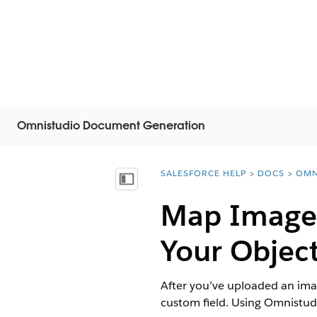
Omnistudio Document Generation
SALESFORCE HELP
DOCS
OMN
You are here:
Näytä sisällysluettelo
Map Image 
Your Objec
After you’ve uploaded an imag
custom field. Using Omnistu