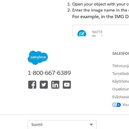
Open your object with your c
Enter the image name in the 
For example, in the IMG D
NOTE
The image name is
that the Data Map
SALESFO
Repeat steps 1 and 2 for all
Tietosuoj
1-800-667-6389
Turvatied
Käyttöeh
RATKAISIKO TÄMÄ ARTIKKELI O
Osallistu
Anna palautetta, jotta voimme ke
Evästease
You
Select Org
Suomi