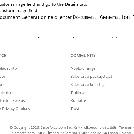
ustom image field and go to the
Details
tab.
custom image field.
ocument Generation field, enter
Document Generation 
 case-sensitive. Ensure you use the exact name of the image
per Extract is able to pull the image.
RCE
COMMUNITY
 the images that you’ve added to the org to render in your generat
alausunto
AppExchange
ote
Salesforce-pääkäyttäjät
dot
Salesforce-kehittäjät
NGELMASI?
misohjeet
Trailhead
hittyä!
tusten keskus
Koulutus
r Privacy Choices
Trust
© Copyright 2026, Salesforce.com Inc. Kaikki oikeudet pidätetään. Tavarame
Salesforce.com EMEA Limited, Keilaranta 1, 3rd floor 02150 Espoo Finland