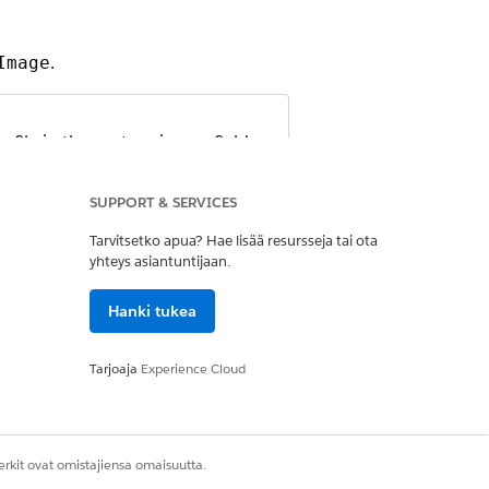
.
Image
 file in the custom image field so
SUPPORT & SERVICES
ed document.
Tarvitsetko apua? Hae lisää resursseja tai ota
yhteys asiantuntijaan.
Hanki tukea
Kyllä
Ei
Tarjoaja
Experience Cloud
rkit ovat omistajiensa omaisuutta.