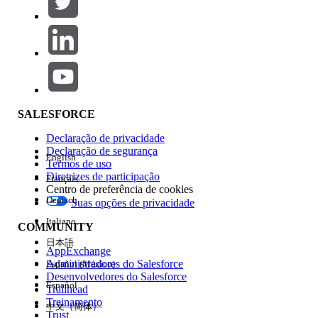
Adicionar
Área de produtos
Impacto do recurso
SALESFORCE
Declaração de privacidade
Declaração de segurança
English
Termos de uso
Diretrizes de participação
Français
Centro de preferência de cookies
Deutsch
Suas opções de privacidade
Edição
Italiano
COMMUNITY
日本語
AppExchange
Administradores do Salesforce
Español (México)
Desenvolvedores do Salesforce
Español
Trailhead
Experiência
Treinamento
中文（简体）
Trust