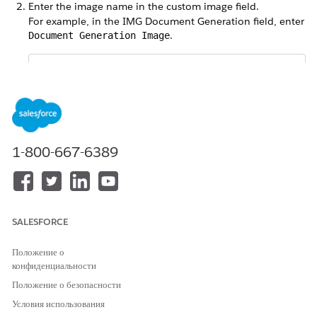
Enter the image name in the custom image field.
For example, in the IMG Document Generation field, enter
.
Document Generation Image
NOTE
The image name is case-sensitive. Ensure you use the
exact name of the image file in the custom image field
1-800-667-6389
so that the Data Mapper Extract is able to pull the
image.
Repeat steps 1 and 2 for all the images that you’ve added
to the org to render in your generated document.
SALESFORCE
Положение о
конфиденциальности
ЭТА СТАТЬЯ РЕШИЛА ВАШУ ПРОБЛЕМУ?
Положение о безопасности
Оставьте свой отзыв, чтобы мы могли стать лучше!
Условия использования