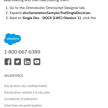
deactivating and then reactivating them.
Go to the Omnistudio Omniscript Designer tab.
Expand
docGenerationSample/fndSingleDocxLwc
.
Next to
Single Doc - DOCX (LWC) (Version 1)
, click the
dropdown arrow and click
Deactivate
.
Click the dropdown arrow again and click
Activate
. If a
warning message appears, click
OK
.
Repeat these steps for the
docGenerationSample/fndSingleDocxServersideLwc,
docGenerationSample/fndMultiDocxLwc, and
1-800-667-6389
docGenerationSample/fndMultiPDFConvertLwc
Omniscripts.
SALESFORCE
CET ARTICLE A-T-IL RÉSOLU VOTRE PROBLÈME ?
Dites-nous ce que nous pouvons améliorer !
Déclaration de confidentialité
Déclaration relative à la sécurité
Oui
Non
Conditions d’utilisation
Directives de participation