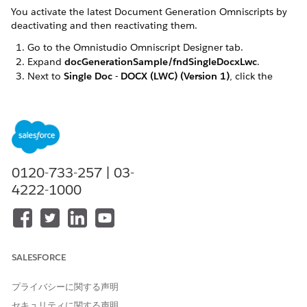
You activate the latest Document Generation Omniscripts by
deactivating and then reactivating them.
Go to the Omnistudio Omniscript Designer tab.
Expand
docGenerationSample/fndSingleDocxLwc
.
Next to
Single Doc - DOCX (LWC) (Version 1)
, click the
dropdown arrow and click
Deactivate
.
Click the dropdown arrow again and click
Activate
. If a
warning message appears, click
OK
.
Repeat these steps for the
docGenerationSample/fndSingleDocxServersideLwc,
docGenerationSample/fndMultiDocxLwc, and
0120-733-257 | 03-
docGenerationSample/fndMultiPDFConvertLwc
4222-1000
Omniscripts.
この記事で問題は解決されましたか?
SALESFORCE
ご意見をお待ちしております。
プライバシーに関する声明
はい
いいえ
セキュリティに関する声明