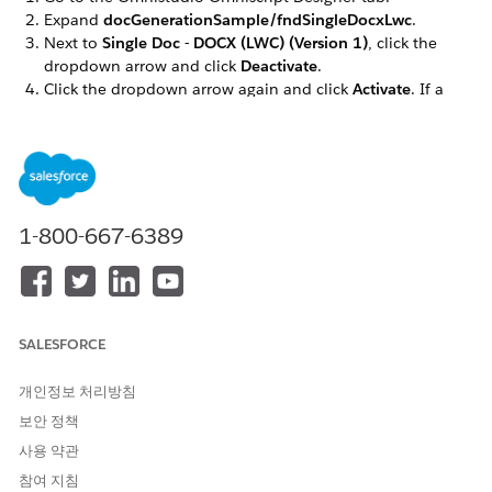
Expand
docGenerationSample/fndSingleDocxLwc
.
Next to
Single Doc - DOCX (LWC) (Version 1)
, click the
dropdown arrow and click
Deactivate
.
Click the dropdown arrow again and click
Activate
. If a
warning message appears, click
OK
.
Repeat these steps for the
docGenerationSample/fndSingleDocxServersideLwc,
docGenerationSample/fndMultiDocxLwc, and
docGenerationSample/fndMultiPDFConvertLwc
Omniscripts.
1-800-667-6389
이 기사를 통해 문제를 해결했습니까?
SALESFORCE
개선을 위한 의견을 보내주세요.
예
아니요
개인정보 처리방침
보안 정책
사용 약관
참여 지침