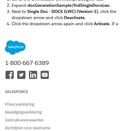
Expand
docGenerationSample/fndSingleDocxLwc
.
Next to
Single Doc - DOCX (LWC) (Version 1)
, click the
dropdown arrow and click
Deactivate
.
Click the dropdown arrow again and click
Activate
. If a
warning message appears, click
OK
.
Repeat these steps for the
docGenerationSample/fndSingleDocxServersideLwc,
docGenerationSample/fndMultiDocxLwc, and
docGenerationSample/fndMultiPDFConvertLwc
Omniscripts.
1-800-667-6389
HEEFT DIT ARTIKEL UW PROBLEEM OPGELOST?
SALESFORCE
Laat ons weten wat we kunnen doen om te verbeteren!
Ja
Nee
Privacyverklaring
Beveiligingsverklaring
Gebruiksvoorwaarden
Richtlijnen voor deelname