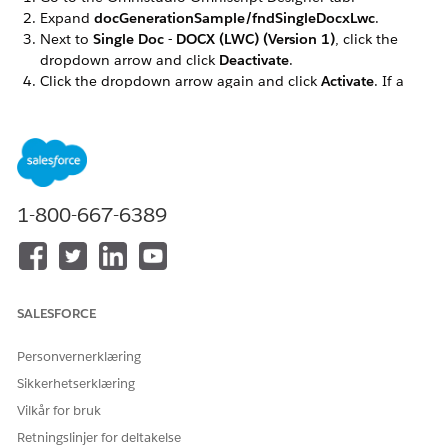
Expand
docGenerationSample/fndSingleDocxLwc
.
Next to
Single Doc - DOCX (LWC) (Version 1)
, click the
dropdown arrow and click
Deactivate
.
Click the dropdown arrow again and click
Activate
. If a
warning message appears, click
OK
.
Repeat these steps for the
docGenerationSample/fndSingleDocxServersideLwc,
docGenerationSample/fndMultiDocxLwc, and
docGenerationSample/fndMultiPDFConvertLwc
Omniscripts.
1-800-667-6389
HJALP DENNE ARTIKKELEN MED Å LØSE PROBLEMET DITT?
SALESFORCE
La oss få vite det slik at vi kan forbedre!
Ja
Nei
Personvernerklæring
Sikkerhetserklæring
Vilkår for bruk
Retningslinjer for deltakelse