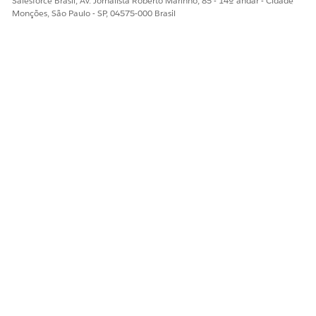
Salesforce Brasil, Av. Jornalista Roberto Marinho, 85 - 14º andar - Cidade
Monções, São Paulo - SP, 04575-000 Brasil