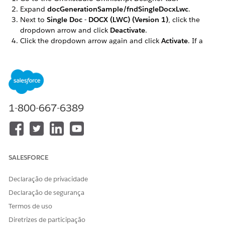
Expand
docGenerationSample/fndSingleDocxLwc
.
Next to
Single Doc - DOCX (LWC) (Version 1)
, click the
dropdown arrow and click
Deactivate
.
Click the dropdown arrow again and click
Activate
. If a
warning message appears, click
OK
.
Repeat these steps for the
docGenerationSample/fndSingleDocxServersideLwc,
docGenerationSample/fndMultiDocxLwc, and
docGenerationSample/fndMultiPDFConvertLwc
Omniscripts.
1-800-667-6389
ESTE ARTIGO RESOLVEU SEU PROBLEMA?
SALESFORCE
Diga-nos para podermos melhorar!
Sim
Não
Declaração de privacidade
Declaração de segurança
Termos de uso
Diretrizes de participação