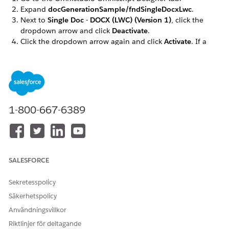
Expand
docGenerationSample/fndSingleDocxLwc
.
Next to
Single Doc - DOCX (LWC) (Version 1)
, click the
dropdown arrow and click
Deactivate
.
Click the dropdown arrow again and click
Activate
. If a
warning message appears, click
OK
.
Repeat these steps for the
docGenerationSample/fndSingleDocxServersideLwc,
docGenerationSample/fndMultiDocxLwc, and
docGenerationSample/fndMultiPDFConvertLwc
Omniscripts.
1-800-667-6389
LÖSTE DENNA ARTIKEL DITT PROBLEM?
SALESFORCE
Berätta för oss vad vi kan förbättra!
Ja
Nej
Sekretesspolicy
Säkerhetspolicy
Användningsvillkor
Riktlinjer för deltagande