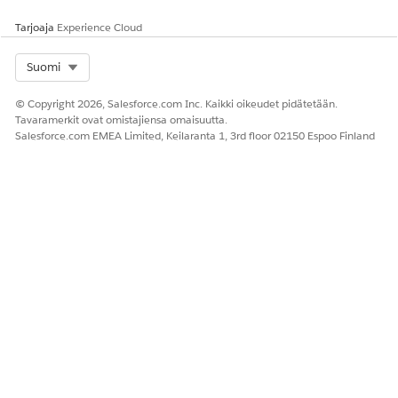
Tarjoaja
Experience Cloud
Select Org
Suomi
© Copyright 2026, Salesforce.com Inc. Kaikki oikeudet pidätetään.
Tavaramerkit ovat omistajiensa omaisuutta.
Salesforce.com EMEA Limited, Keilaranta 1, 3rd floor 02150 Espoo Finland