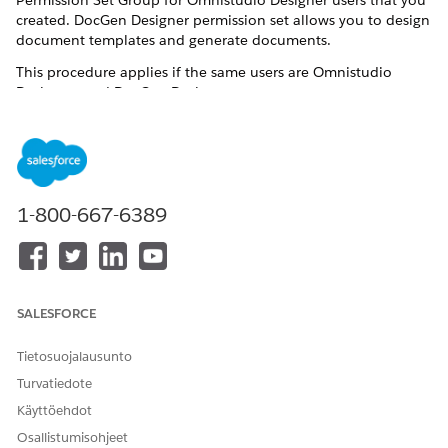
Permission Set Group for Omnistudio Designer users that you
created. DocGen Designer permission set allows you to design
document templates and generate documents.
This procedure applies if the same users are Omnistudio
Designers and DocGen Designers.
For more information see, Omnistudio Post-Installation Tasks
for Summer '22.
From Setup, enter
in the Quick Find box, then
perm
select
Permission Set Groups
.
1-800-667-6389
Click the API Name of the Permission Set Group you
created for Omnistudio Designer users.
From Permission Sets section, click
Permission Sets in
Group
, then click
Add Permission Set
.
Select
Omnistudio Admin
,
DocGen Designer
and
Docgen
SALESFORCE
Designer Standard User
options and click
Add
.
If a
review the following license assignment
prompt
Tietosuojalausunto
appears, click
Continue
.
Turvatiedote
Click
Done
.
Käyttöehdot
Osallistumisohjeet