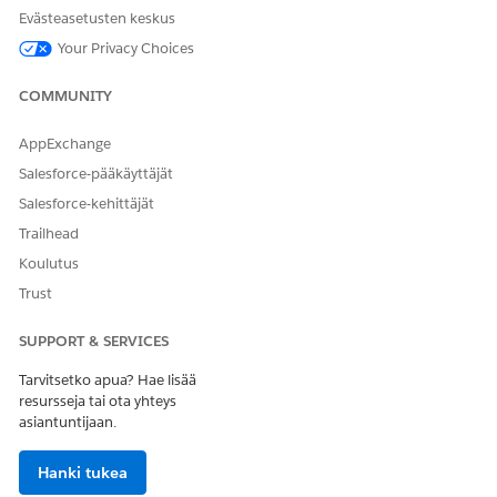
Evästeasetusten keskus
RATKAISIKO TÄMÄ ARTIKKELI ONGELMASI?
Your Privacy Choices
Anna palautetta, jotta voimme kehittyä!
Kyllä
Ei
COMMUNITY
AppExchange
Salesforce-pääkäyttäjät
Salesforce-kehittäjät
Trailhead
Koulutus
Trust
SUPPORT & SERVICES
Tarvitsetko apua? Hae lisää
resursseja tai ota yhteys
asiantuntijaan.
Hanki tukea