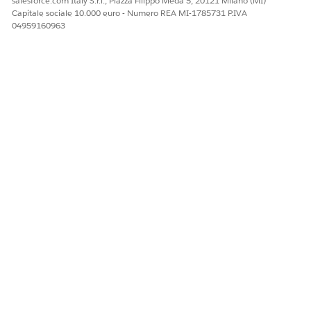
salesforce.com Italy S.r.l., Piazza Filippo Meda 5, 20121 Milano (MI)
Capitale sociale 10.000 euro - Numero REA MI-1785731 P.IVA
04959160963