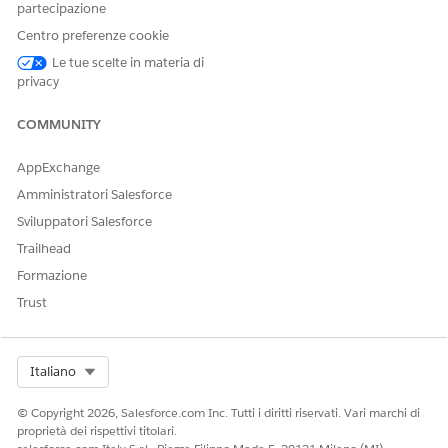
partecipazione
QUESTO ARTICOLO HA RISOLTO IL PROBLEMA?
Centro preferenze cookie
Facci sapere, così possiamo migliorare!
Le tue scelte in materia di
privacy
Sì
No
COMMUNITY
AppExchange
Amministratori Salesforce
Sviluppatori Salesforce
Trailhead
Formazione
Trust
Select Org
Italiano
© Copyright 2026, Salesforce.com Inc. Tutti i diritti riservati. Vari marchi di
proprietà dei rispettivi titolari.