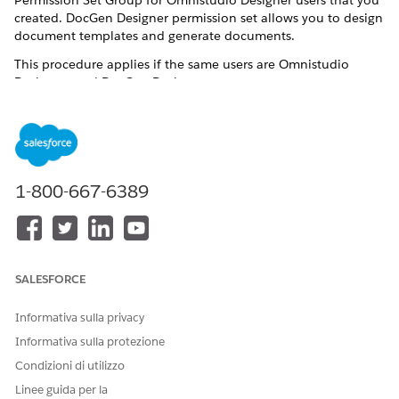
Permission Set Group for Omnistudio Designer users that you
created. DocGen Designer permission set allows you to design
document templates and generate documents.
This procedure applies if the same users are Omnistudio
Designers and DocGen Designers.
For more information see, Omnistudio Post-Installation Tasks
for Summer '22.
From Setup, enter
in the Quick Find box, then
perm
select
Permission Set Groups
.
1-800-667-6389
Click the API Name of the Permission Set Group you
created for Omnistudio Designer users.
From Permission Sets section, click
Permission Sets in
Group
, then click
Add Permission Set
.
Select
Omnistudio Admin
,
DocGen Designer
and
Docgen
SALESFORCE
Designer Standard User
options and click
Add
.
If a
review the following license assignment
prompt
Informativa sulla privacy
appears, click
Continue
.
Informativa sulla protezione
Click
Done
.
Condizioni di utilizzo
Linee guida per la